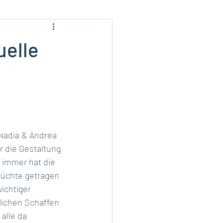
uelle
Nadia & Andrea 
ür die Gestaltung 
immer hat die 
üchte getragen 
ichtiger 
lichen Schaffen 
alle da 